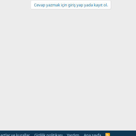
Cevap yazmak için giriş yap yada kayıt ol.
artlar ve kurallar
Gizlilik politikası
Yardım
Ana sayfa
R