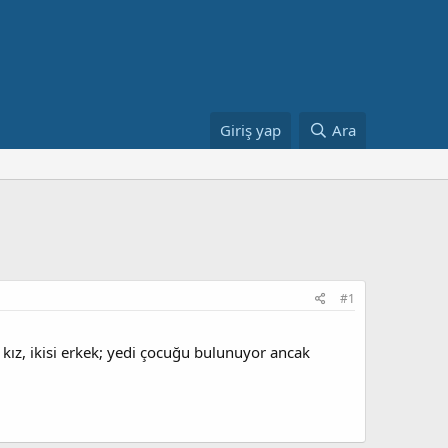
Giriş yap
Ara
#1
 kız, ikisi erkek; yedi çocuğu bulunuyor ancak