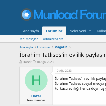
Ana sayfa
Forumlar
Neler yeni
Kullan
Yeni mesajlar
Forumlarda ara
Ana sayfa
Forumlar
Magazin
İbrahim Tatlıses'in evlilik payla
K
B
Hazel
10 Ağu 2023
o
a
n
ş
10 Ağu 2023
b
l
H
İbrahim Tatlıses'in evlilik payl
u
a
y
n
İbrahim Tatlıses sosyal medya p
u
g
türkücü evliliği henüz doymuş gi
b
ı
Hazel
a
ç
ş
t
New member
l
a