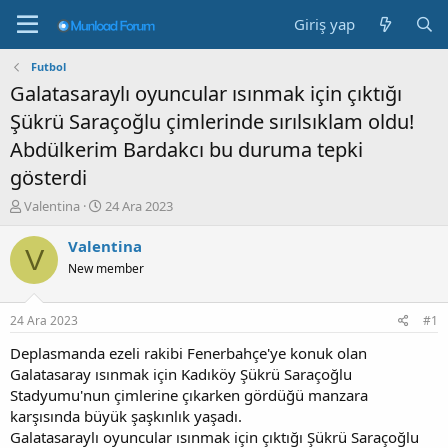
Giriş yap
Futbol
Galatasaraylı oyuncular ısınmak için çıktığı
Şükrü Saraçoğlu çimlerinde sırılsıklam oldu!
Abdülkerim Bardakcı bu duruma tepki
gösterdi
K
B
Valentina
24 Ara 2023
o
a
n
ş
Valentina
V
b
l
New member
u
a
y
n
u
g
24 Ara 2023
#1
b
ı
a
ç
Deplasmanda ezeli rakibi Fenerbahçe'ye konuk olan
ş
t
Galatasaray ısınmak için Kadıköy Şükrü Saraçoğlu
l
a
Stadyumu'nun çimlerine çıkarken gördüğü manzara
a
r
karşısında büyük şaşkınlık yaşadı.
t
i
Galatasaraylı oyuncular ısınmak için çıktığı Şükrü Saraçoğlu
a
h