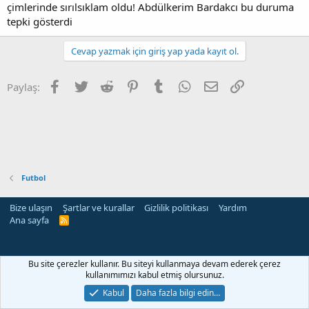
çimlerinde sırılsıklam oldu! Abdülkerim Bardakcı bu duruma
n
i
tepki gösterdi
Cevap yazmak için giriş yap yada kayıt ol.
Facebook
Twitter
Reddit
Pinterest
Tumblr
WhatsApp
E-posta
Link
Paylaş:
Futbol
Bize ulaşın
Şartlar ve kurallar
Gizlilik politikası
Yardım
Ana sayfa
R
S
S
Bu site çerezler kullanır. Bu siteyi kullanmaya devam ederek çerez
kullanımımızı kabul etmiş olursunuz.
Kabul
Daha fazla bilgi edin…