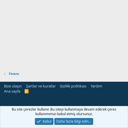
Finans
Bize ulaşın
Şartlar ve kurallar
Gizlilik politikası
Yardım
Ana sayfa
R
S
S
Bu site çerezler kullanır. Bu siteyi kullanmaya devam ederek çerez
kullanımımızı kabul etmiş olursunuz.
Kabul
Daha fazla bilgi edin…