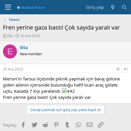
Giriş yap
Finans
Fren yerine gaza bastı! Çok sayıda yaralı var
K
B
Ella
20 Ara 2023
o
a
n
ş
Ella
E
b
l
New member
u
a
y
n
u
g
20 Ara 2023
#1
b
ı
a
ç
Mersin’in Tarsus ilçesinde piknik yapmak için baraj gölüne
ş
t
giden ailenin içerisinde bulunduğu hafif ticari araç gölete
l
a
uçtu. Kazada 7 kişi yaralandı.
a
r
Fren yerine gaza bastı! Çok sayıda yaralı var
t
i
a
h
n
i
Cevap yazmak için giriş yap yada kayıt ol.
Facebook
Twitter
Reddit
Pinterest
Tumblr
WhatsApp
E-posta
Link
Paylaş: