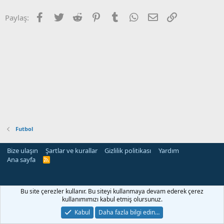
Facebook
Twitter
Reddit
Pinterest
Tumblr
WhatsApp
E-posta
Link
Paylaş:
Futbol
Bize ulaşın
Şartlar ve kurallar
Gizlilik politikası
Yardım
Ana sayfa
R
S
S
eri
Bu site çerezler kullanır. Bu siteyi kullanmaya devam ederek çerez
kullanımımızı kabul etmiş olursunuz.
Kabul
Daha fazla bilgi edin…