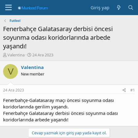
Giriş yap
Futbol
Fenerbahçe Galatasaray derbisi öncesi
soyunma odası koridorlarında arbede
yaşandı!
K
B
Valentina
24 Ara 2023
o
a
n
ş
Valentina
V
b
l
New member
u
a
y
n
u
g
24 Ara 2023
#1
b
ı
a
ç
Fenerbahçe-Galatasaray maçı öncesi soyunma odası
ş
t
koridorlarında gerilim yaşandı.
l
a
Fenerbahçe Galatasaray derbisi öncesi soyunma odası
a
r
koridorlarında arbede yaşandı!
t
i
a
h
n
i
Cevap yazmak için giriş yap yada kayıt ol.