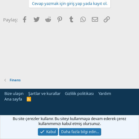
Cevap yazmak için giriş yap yada kayıt ol.
Facebook
Twitter
Reddit
Pinterest
Tumblr
WhatsApp
E-posta
Link
Paylaş:
Finans
Bize ulaşın
Şartlar ve kurallar
Gizlilik politikası
Yardım
Ana sayfa
R
S
S
eleri
Bu site çerezler kullanır. Bu siteyi kullanmaya devam ederek çerez
kullanımımızı kabul etmiş olursunuz.
Kabul
Daha fazla bilgi edin…