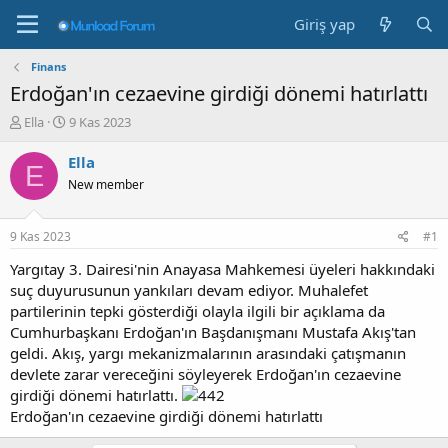
Giriş yap
Finans
Erdoğan'ın cezaevine girdiği dönemi hatırlattı
K
B
Ella
9 Kas 2023
o
a
n
ş
Ella
E
b
l
New member
u
a
y
n
u
g
9 Kas 2023
#1
b
ı
a
ç
Yargıtay 3. Dairesi'nin Anayasa Mahkemesi üyeleri hakkındaki
ş
t
suç duyurusunun yankıları devam ediyor. Muhalefet
l
a
partilerinin tepki gösterdiği olayla ilgili bir açıklama da
a
r
Cumhurbaşkanı Erdoğan'ın Başdanışmanı Mustafa Akış'tan
t
i
geldi. Akış, yargı mekanizmalarının arasındaki çatışmanın
a
h
devlete zarar vereceğini söyleyerek Erdoğan'ın cezaevine
n
i
girdiği dönemi hatırlattı.
Erdoğan'ın cezaevine girdiği dönemi hatırlattı