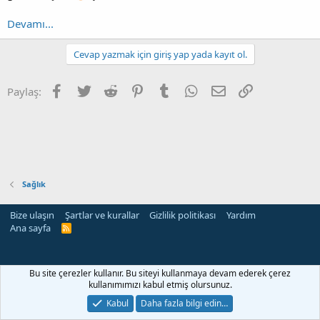
Devamı...
Cevap yazmak için giriş yap yada kayıt ol.
Facebook
Twitter
Reddit
Pinterest
Tumblr
WhatsApp
E-posta
Link
Paylaş:
Sağlık
Bize ulaşın
Şartlar ve kurallar
Gizlilik politikası
Yardım
Ana sayfa
R
S
S
ri
Bu site çerezler kullanır. Bu siteyi kullanmaya devam ederek çerez
kullanımımızı kabul etmiş olursunuz.
Kabul
Daha fazla bilgi edin…