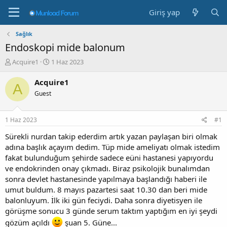
Giriş yap
Sağlık
Endoskopi mide balonum
K
B
Acquire1
1 Haz 2023
o
a
n
ş
Acquire1
A
b
l
Guest
u
a
y
n
u
g
1 Haz 2023
#1
b
ı
a
ç
Sürekli nurdan takip ederdim artık yazan paylaşan biri olmak
ş
t
adına başlık açayım dedim. Tüp mide ameliyatı olmak istedim
l
a
fakat bulunduğum şehirde sadece eüni hastanesi yapıyordu
a
r
ve endokrinden onay çıkmadı. Biraz psikolojik bunalımdan
t
i
sonra devlet hastanesinde yapılmaya başlandığı haberi ile
a
h
umut buldum. 8 mayıs pazartesi saat 10.30 dan beri mide
n
i
balonluyum. İlk iki gün feciydi. Daha sonra diyetisyen ile
görüşme sonucu 3 günde serum taktım yaptığım en iyi şeydi
gözüm açıldı
şuan 5. Güne...