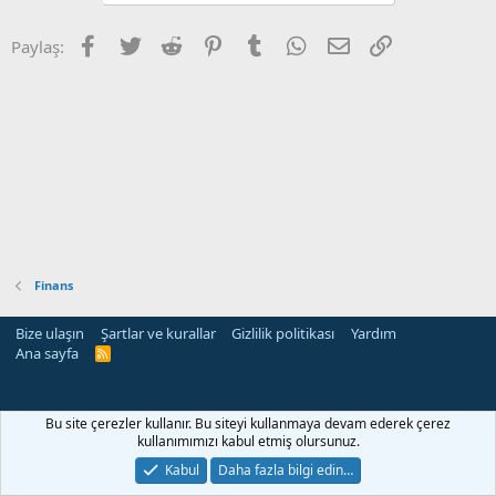
Facebook
Twitter
Reddit
Pinterest
Tumblr
WhatsApp
E-posta
Link
Paylaş:
Finans
Bize ulaşın
Şartlar ve kurallar
Gizlilik politikası
Yardım
Ana sayfa
R
S
S
Bu site çerezler kullanır. Bu siteyi kullanmaya devam ederek çerez
kullanımımızı kabul etmiş olursunuz.
Kabul
Daha fazla bilgi edin…