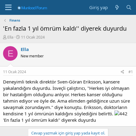
Giriş yap
Finans
'En fazla 1 yıl ömrüm kaldı'' diyerek duyurdu
K
B
Ella
11 Ocak 2024
o
a
n
ş
Ella
E
b
l
New member
u
a
y
n
u
g
11 Ocak 2024
#1
b
ı
a
ç
Deneyimli teknik direktör Sven-Göran Eriksson, kansere
ş
t
yakalandığını duyurdu. İsveçli çalıştırıcı, "Herkes iyi olmayan
l
a
bir hastalığım olduğunu anlıyor. Herkes kanser olduğunu
a
r
tahmin ediyor ve öyle de. Ama elimden geldiğince uzun süre
t
i
savaşmak zorundayım." diye konuştu. Eriksson, doktorların
a
h
kendisine 1 yıl ömrünün kaldığını söylediğini belirtti.
n
i
'En fazla 1 yıl ömrüm kaldı'' diyerek duyurdu
Cevap yazmak için giriş yap yada kayıt ol.