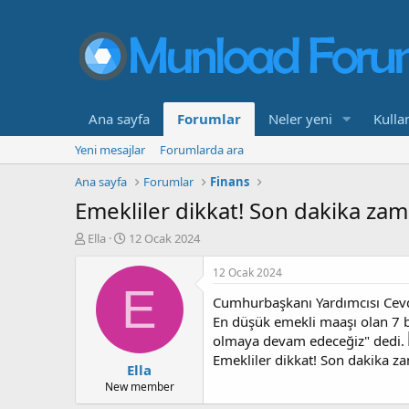
Ana sayfa
Forumlar
Neler yeni
Kullan
Yeni mesajlar
Forumlarda ara
Ana sayfa
Forumlar
Finans
Emekliler dikkat! Son dakika zam
K
B
Ella
12 Ocak 2024
o
a
n
ş
12 Ocak 2024
b
l
E
Cumhurbaşkanı Yardımcısı Cevde
u
a
y
n
En düşük emekli maaşı olan 7 b
u
g
olmaya devam edeceğiz" dedi.
b
ı
Emekliler dikkat! Son dakika z
Ella
a
ç
ş
t
New member
l
a