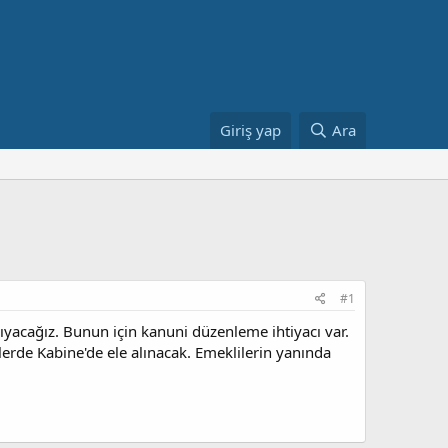
Giriş yap
Ara
#1
yacağız. Bunun için kanuni düzenleme ihtiyacı var.
erde Kabine'de ele alınacak. Emeklilerin yanında