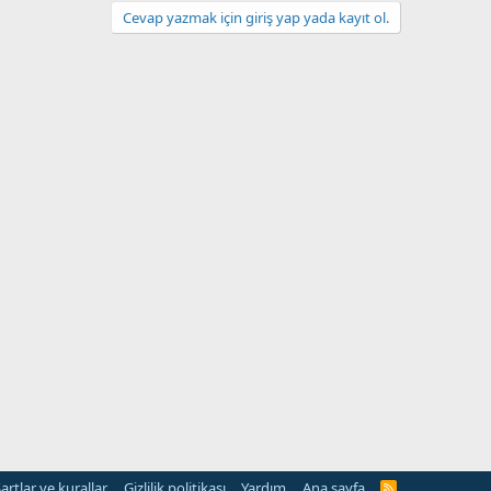
Cevap yazmak için giriş yap yada kayıt ol.
artlar ve kurallar
Gizlilik politikası
Yardım
Ana sayfa
R