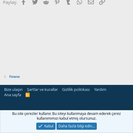
Facebook
Twitter
Reddit
Pinterest
Tumblr
WhatsApp
E-posta
Link
Paylaş:
Finans
Bize ulaşın
Şartlar ve kurallar
Gizlilik politikası
Yardım
Ana sayfa
R
S
S
Bu site çerezler kullanır. Bu siteyi kullanmaya devam ederek çerez
kullanımımızı kabul etmiş olursunuz.
Kabul
Daha fazla bilgi edin…