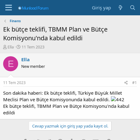
Giriş yap
Finans
Ek bütçe teklifi, TBMM Plan ve Bütçe
Komisyonu'nda kabul edildi
K
B
Ella
11 Tem 2023
o
a
n
ş
Ella
E
b
l
New member
u
a
y
n
u
g
11 Tem 2023
#1
b
ı
a
ç
Son dakika haberi: Ek bütçe teklifi, Türkiye Büyük Millet
ş
t
Meclisi Plan ve Bütçe Komisyonunda kabul edildi.
l
a
Ek bütçe teklifi, TBMM Plan ve Bütçe Komisyonu'nda kabul
a
r
edildi
t
i
a
h
n
i
Cevap yazmak için giriş yap yada kayıt ol.