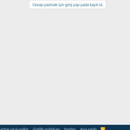
Cevap yazmak için giriş yap yada kayıt ol.
artlar ve kurallar
Gizlilik politikası
Yardım
Ana sayfa
R