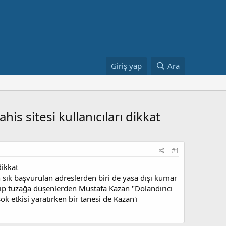
Giriş yap
Ara
is sitesi kullanıcıları dikkat
#1
dikkat
k başvurulan adreslerden biri de yasa dışı kumar
layıp tuzağa düşenlerden Mustafa Kazan "Dolandırıcı
ok etkisi yaratırken bir tanesi de Kazan'ı