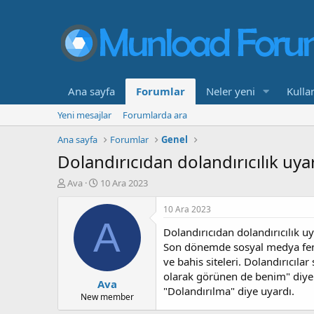
Ana sayfa
Forumlar
Neler yeni
Kullan
Yeni mesajlar
Forumlarda ara
Ana sayfa
Forumlar
Genel
Dolandırıcıdan dolandırıcılık uyar
K
B
Ava
10 Ara 2023
o
a
n
ş
10 Ara 2023
b
l
A
Dolandırıcıdan dolandırıcılık uy
u
a
y
n
Son dönemde sosyal medya feno
u
g
ve bahis siteleri. Dolandırıcıl
b
ı
olarak görünen de benim" diyerek 
Ava
a
ç
"Dolandırılma" diye uyardı.
ş
t
New member
l
a