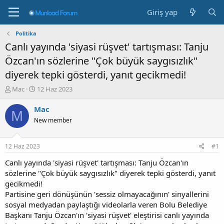
Giriş yap
Politika
Canlı yayında 'siyasi rüşvet' tartışması: Tanju
Özcan'ın sözlerine "Çok büyük saygısızlık"
diyerek tepki gösterdi, yanıt gecikmedi!
K
B
Mac
12 Haz 2023
o
a
n
ş
Mac
M
b
l
New member
u
a
y
n
u
g
12 Haz 2023
#1
b
ı
a
ç
Canlı yayında 'siyasi rüşvet' tartışması: Tanju Özcan'ın
ş
t
sözlerine "Çok büyük saygısızlık" diyerek tepki gösterdi, yanıt
l
a
gecikmedi!
a
r
Partisine geri dönüşünün 'sessiz olmayacağının' sinyallerini
t
i
sosyal medyadan paylaştığı videolarla veren Bolu Belediye
a
h
Başkanı Tanju Özcan'ın 'siyasi rüşvet' eleştirisi canlı yayında
n
i