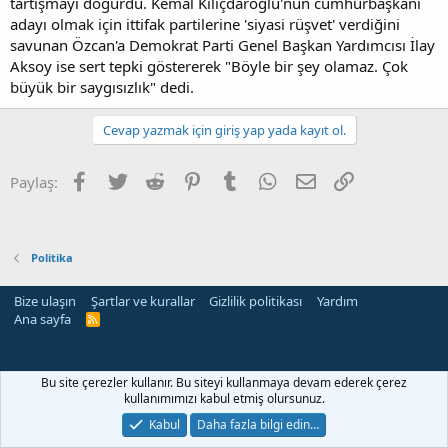
tartışmayı doğurdu. Kemal Kılıçdaroğlu'nun cumhurbaşkanı
adayı olmak için ittifak partilerine 'siyasi rüşvet' verdiğini
savunan Özcan'a Demokrat Parti Genel Başkan Yardımcısı İlay
Aksoy ise sert tepki göstererek "Böyle bir şey olamaz. Çok
büyük bir saygısızlık" dedi.
Cevap yazmak için giriş yap yada kayıt ol.
Facebook
Twitter
Reddit
Pinterest
Tumblr
WhatsApp
E-posta
Link
Paylaş:
Politika
Bize ulaşın
Şartlar ve kurallar
Gizlilik politikası
Yardım
Ana sayfa
R
S
S
rehber siteleri
Bu site çerezler kullanır. Bu siteyi kullanmaya devam ederek çerez
kullanımımızı kabul etmiş olursunuz.
Kabul
Daha fazla bilgi edin…