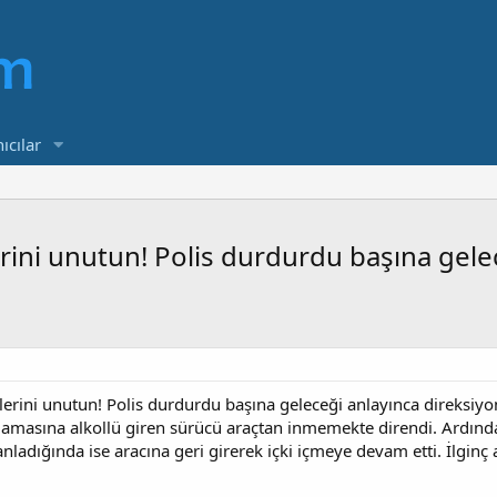
ıcılar
lerini unutun! Polis durdurdu başına gel
elerini unutun! Polis durdurdu başına geleceği anlayınca direksi
ulamasına alkollü giren sürücü araçtan inmemekte direndi. Ardın
nladığında ise aracına geri girerek içki içmeye devam etti. İlginç 