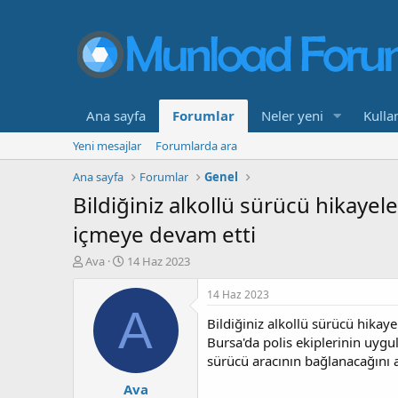
Ana sayfa
Forumlar
Neler yeni
Kullan
Yeni mesajlar
Forumlarda ara
Ana sayfa
Forumlar
Genel
Bildiğiniz alkollü sürücü hikaye
içmeye devam etti
K
B
Ava
14 Haz 2023
o
a
n
ş
14 Haz 2023
b
l
A
Bildiğiniz alkollü sürücü hikay
u
a
y
n
Bursa'da polis ekiplerinin uyg
u
g
sürücü aracının bağlanacağını a
b
ı
Ava
a
ç