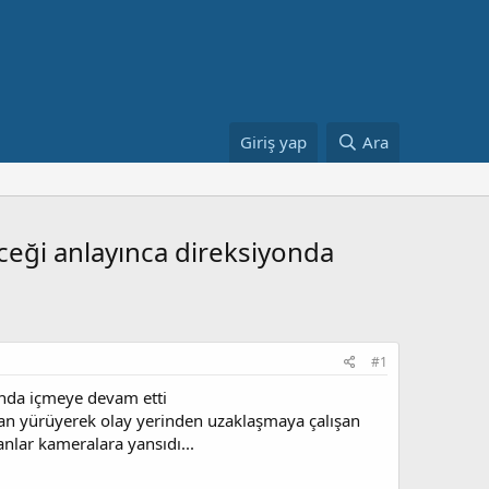
Giriş yap
Ara
eceği anlayınca direksiyonda
#1
yonda içmeye devam etti
dan yürüyerek olay yerinden uzaklaşmaya çalışan
anlar kameralara yansıdı...