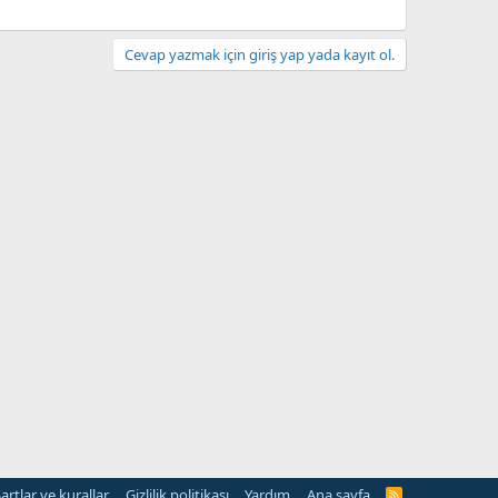
Cevap yazmak için giriş yap yada kayıt ol.
artlar ve kurallar
Gizlilik politikası
Yardım
Ana sayfa
R