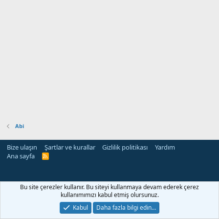
Abi
Bize ulaşın
Şartlar ve kurallar
Gizlilik politikası
Yardım
Ana sayfa
R
S
S
rehber siteleri
Bu site çerezler kullanır. Bu siteyi kullanmaya devam ederek çerez
kullanımımızı kabul etmiş olursunuz.
Kabul
Daha fazla bilgi edin…